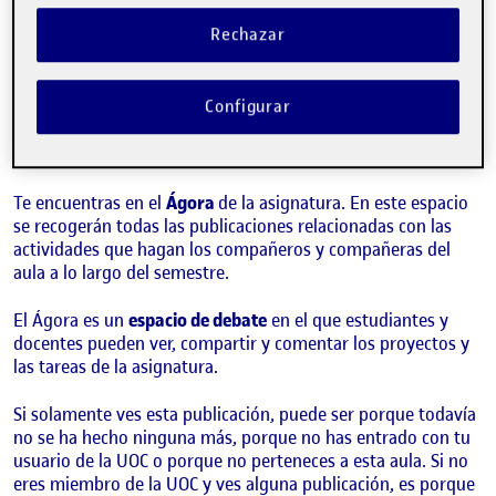
Visibilidad:
Fecha de publicación
9 septiembre, 2021 2:49 pm
Pública
-
8 Sep 2021
Rechazar
¡Hola!
Configurar
Esta publicación se ha generado automáticamente en el
Ágora.
Te encuentras en el
Ágora
de la asignatura. En este espacio
se recogerán todas las publicaciones relacionadas con las
actividades que hagan los compañeros y compañeras del
aula a lo largo del semestre.
El Ágora es un
espacio de debate
en el que estudiantes y
docentes pueden ver, compartir y comentar los proyectos y
las tareas de la asignatura.
Si solamente ves esta publicación, puede ser porque todavía
no se ha hecho ninguna más, porque no has entrado con tu
usuario de la UOC o porque no perteneces a esta aula. Si no
eres miembro de la UOC y ves alguna publicación, es porque