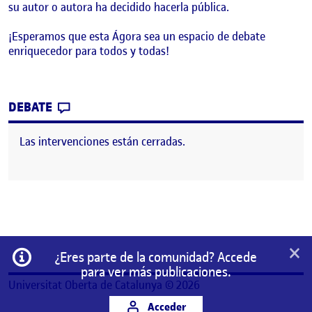
su autor o autora ha decidido hacerla pública.
¡Esperamos que esta Ágora sea un espacio de debate
enriquecedor para todos y todas!
CONTRIBUTION
0
EN ¡BIENVENIDOS Y BIENVENIDAS!
DEBATE
Las intervenciones están cerradas.
×
Información
¿Eres parte de la comunidad? Accede
para ver más publicaciones.
Universitat Oberta de Catalunya © 2026
Acceder