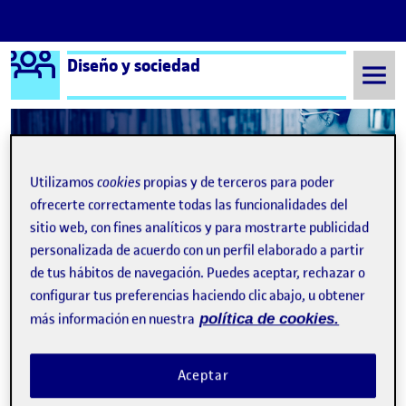
Logo Ágora
Diseño y sociedad
Saltar al contenido
Semestre 20152 - Aula 1
¡Bienvenidos y bienvenidas!
Utilizamos
cookies
propias y de terceros para poder
ofrecerte correctamente todas las funcionalidades del
sitio web, con fines analíticos y para mostrarte publicidad
personalizada de acuerdo con un perfil elaborado a partir
de tus hábitos de navegación. Puedes aceptar, rechazar o
configurar tus preferencias haciendo clic abajo, u obtener
más información en nuestra
política de cookies.
¡Bienvenidos y bienvenidas!
Publicado por
Aceptar
Publicado por
Quelic Berga Carreras