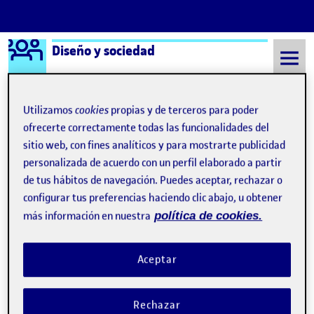
Logo Ágora
Diseño y sociedad
Saltar al contenido
Utilizamos
cookies
propias y de terceros para poder
ofrecerte correctamente todas las funcionalidades del
Semestre 20152 - Aula 1
¿Qué es una Ágora?
sitio web, con fines analíticos y para mostrarte publicidad
personalizada de acuerdo con un perfil elaborado a partir
de tus hábitos de navegación. Puedes aceptar, rechazar o
¿Qué es una Ágora?
configurar tus preferencias haciendo clic abajo, u obtener
más información en nuestra
política de cookies.
Visibilidad:
Fecha de publicación
8 septiembre, 2021 11:19 pm
Pública
-
17 Sep 2019
Aceptar
Hola! : D Esta página de presentación se ha generado
automáticamente.
Rechazar
Una Ágora pertenece a un aula de la UOC y