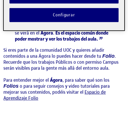
recoge los contenidos que los y las estudiantes
publican en sus espacios personales, llamados
. Si los y las compañeras publican algo, lo
Folios
Configurar
asocian a una actividad del aula y le dan permiso
para ser visto en el aula, campus o visión pública,
se verá en el
Ágora
.
Es el espacio común donde
poder mostrar y ver los trabajos del aula.
Si eres parte de la comunidad UOC y quieres añadir
contenidos a una Ágora lo puedes hacer desde tu
.
Folio
Recuerde que los trabajos Públicos o con permiso Campus
serán visibles para la gente más allá del entorno aula.
Para entender mejor el
Ágora
, para saber qué son los
o para seguir consejos y video tutoriales para
Folios
mejorar sus contenidos, podéis visitar el
Espacio de
Aprendizaje Folio