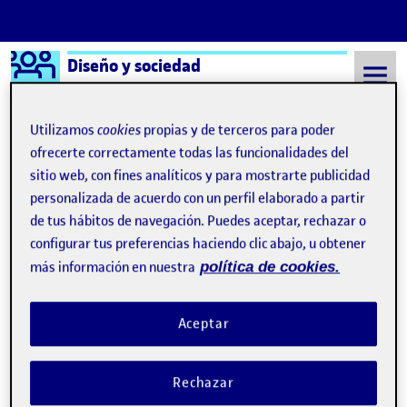
Logo Ágora
Diseño y sociedad
Saltar al contenido
Utilizamos
cookies
propias y de terceros para poder
ofrecerte correctamente todas las funcionalidades del
sitio web, con fines analíticos y para mostrarte publicidad
Semestre 20152 - Aula 1
personalizada de acuerdo con un perfil elaborado a partir
de tus hábitos de navegación. Puedes aceptar, rechazar o
¡Bienvenidos y bienvenidas!
Publicado por
configurar tus preferencias haciendo clic abajo, u obtener
Publicado por
Quelic Berga Carreras
más información en nuestra
política de cookies.
Visibilidad:
Fecha de publicación
9 septiembre, 2021 2:49 pm
Pública
-
8 Sep 2021
Aceptar
Rechazar